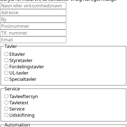
Tavler
Eltavler
Styretavler
Fordelingstavler
UL-tavler
Specialtavler
Service
Tavleeftersyn
Tavletest
Service
Udskiftning
Automation