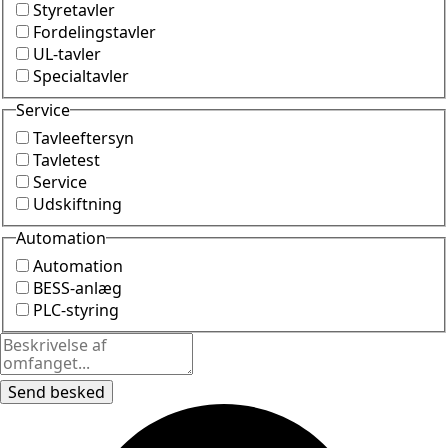
Styretavler
Fordelingstavler
UL-tavler
Specialtavler
Service
Tavleeftersyn
Tavletest
Service
Udskiftning
Automation
Automation
BESS-anlæg
PLC-styring
Send besked