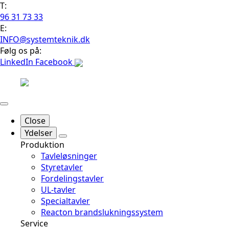
T:
96 31 73 33
E:
INFO@systemteknik.dk
Følg os på:
LinkedIn
Facebook
Close
Ydelser
Produktion
Tavleløsninger
Styretavler
Fordelingstavler
UL-tavler
Specialtavler
Reacton brandslukningssystem
Service