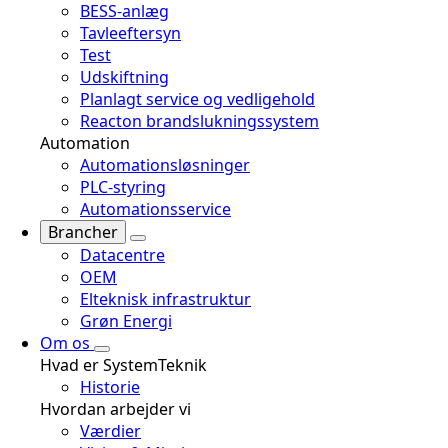
BESS-anlæg
Tavleeftersyn
Test
Udskiftning
Planlagt service og vedligehold
Reacton brandslukningssystem
Automation
Automationsløsninger
PLC-styring
Automationsservice
Brancher
Datacentre
OEM
Elteknisk infrastruktur
Grøn Energi
Om os
Hvad er SystemTeknik
Historie
Hvordan arbejder vi
Værdier