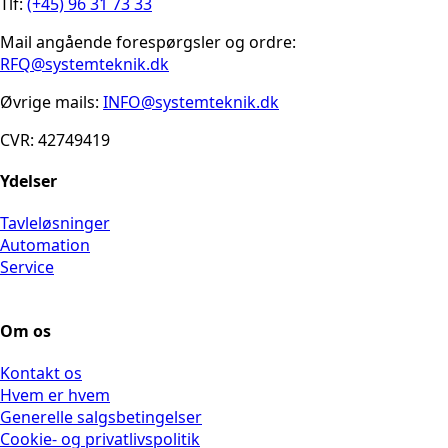
Tlf:
(+45) 96 31 73 33
Mail angående forespørgsler og ordre:
RFQ@systemteknik.dk
Øvrige mails:
INFO@systemteknik.dk
CVR: 42749419
Ydelser
Tavleløsninger
Automation
Service
Om os
Kontakt os
Hvem er hvem
Generelle salgsbetingelser
Cookie- og privatlivspolitik