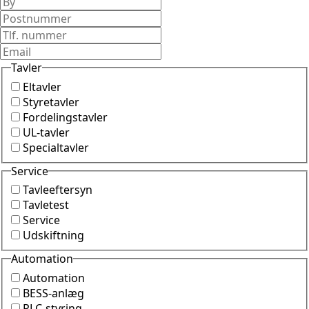
Tavler
Eltavler
Styretavler
Fordelingstavler
UL-tavler
Specialtavler
Service
Tavleeftersyn
Tavletest
Service
Udskiftning
Automation
Automation
BESS-anlæg
PLC-styring