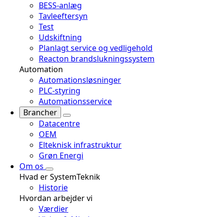
BESS-anlæg
Tavleeftersyn
Test
Udskiftning
Planlagt service og vedligehold
Reacton brandslukningssystem
Automation
Automationsløsninger
PLC-styring
Automationsservice
Brancher
Datacentre
OEM
Elteknisk infrastruktur
Grøn Energi
Om os
Hvad er SystemTeknik
Historie
Hvordan arbejder vi
Værdier