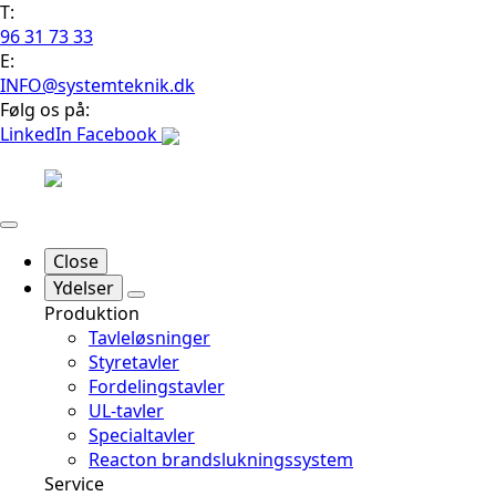
T:
96 31 73 33
E:
INFO@systemteknik.dk
Følg os på:
LinkedIn
Facebook
Close
Ydelser
Produktion
Tavleløsninger
Styretavler
Fordelingstavler
UL-tavler
Specialtavler
Reacton brandslukningssystem
Service