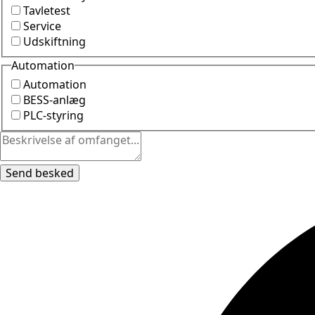
Tavletest
Service
Udskiftning
Automation
Automation
BESS-anlæg
PLC-styring
Send besked